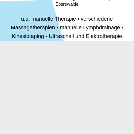
Eberswalde
u.a. manuelle Therapie • verschiedene
Massagetherapien • manuelle Lymphdrainage •
Kinesiotaping • Ultraschall und Elektrotherapie
mehr erfahren
Unsere Praxis in Britz
in der Eberswalder Str. 39, 16230 Britz
u.a. Vojta-Therapie • manuelle Therapie •
verschiedene Massagetherapien • manuelle